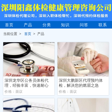
首页
产品
分类
知识
问答
联系
当前位置 >
首页
> 产品
深圳龙华区公务员体检代
深圳大鹏新区代理预约体
理，经验丰富，快速耐心
检，解决您的燃眉之急
价格：面议
价格：面议